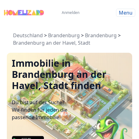
Menu
Anmelden
Deutschland
>
Brandenburg
>
Brandenburg
>
Brandenburg an der Havel, Stadt
Immobilie in
Brandenburg an der
Havel, Stadt finden
Du bist auf der Suche?
Wir finden für jeden die
passende Immobilie.