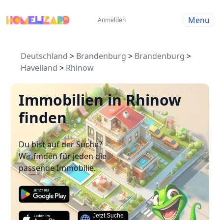
Menu
Anmelden
Deutschland
>
Brandenburg
>
Brandenburg
>
Havelland
>
Rhinow
Immobilien in Rhinow
finden
Du bist auf der Suche?
Wir finden für jeden die
passende Immobilie.