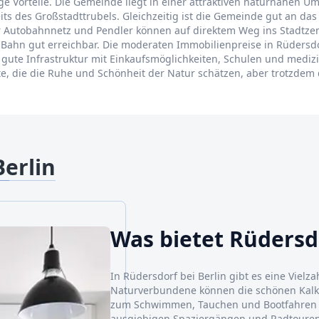
nige Vorteile. Die Gemeinde liegt in einer attraktiven naturnahe
its des Großstadttrubels. Gleichzeitig ist die Gemeinde gut an d
r Autobahnnetz und Pendler können auf direktem Weg ins Stadtze
 Bahn gut erreichbar. Die moderaten Immobilienpreise in Rüdersdor
gute Infrastruktur mit Einkaufsmöglichkeiten, Schulen und medizi
erte, die die Ruhe und Schönheit der Natur schätzen, aber trotzdem
Berlin
Was bietet Rüdersdo
In Rüdersdorf bei Berlin gibt es eine Vielza
Naturverbundene können die schönen Kalks
zum Schwimmen, Tauchen und Bootfahren 
ausgiebigen Spaziergängen und Radtouren d