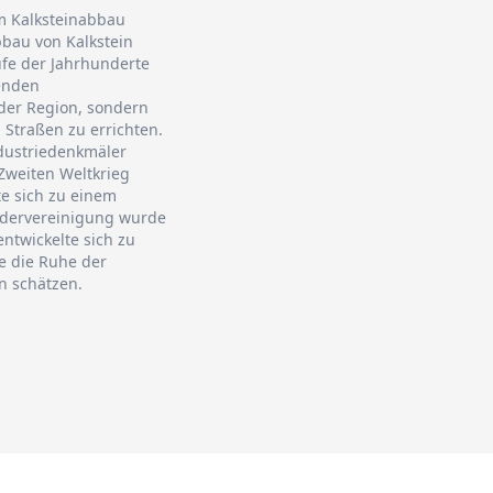
em Kalksteinabbau
bau von Kalkstein
ufe der Jahrhunderte
tenden
 der Region, sondern
Straßen zu errichten.
ndustriedenkmäler
Zweiten Weltkrieg
te sich zu einem
iedervereinigung wurde
ntwickelte sich zu
ie die Ruhe der
n schätzen.