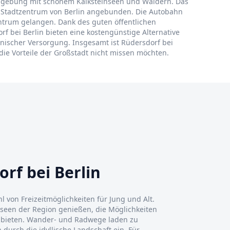
n Umgebung mit schönem Kalksteinseen und Wäldern. Das
as Stadtzentrum von Berlin angebunden. Die Autobahn
ntrum gelangen. Dank des guten öffentlichen
f bei Berlin bieten eine kostengünstige Alternative
nischer Versorgung. Insgesamt ist Rüdersdorf bei
 die Vorteile der Großstadt nicht missen möchten.
rf bei Berlin
hl von Freizeitmöglichkeiten für Jung und Alt.
een der Region genießen, die Möglichkeiten
bieten. Wander- und Radwege laden zu
urch die idyllische Landschaft ein. Für