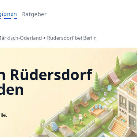
gionen
Ratgeber
ärkisch-Oderland
>
Rüdersdorf bei Berlin
n Rüdersdorf
nden
lie.