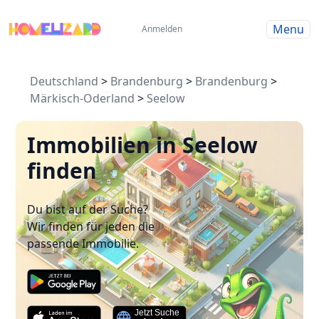
Menu
Anmelden
Deutschland
>
Brandenburg
>
Brandenburg
>
Märkisch-Oderland
>
Seelow
Immobilien in Seelow
finden
Du bist auf der Suche?
Wir finden für jeden die
passende Immobilie.