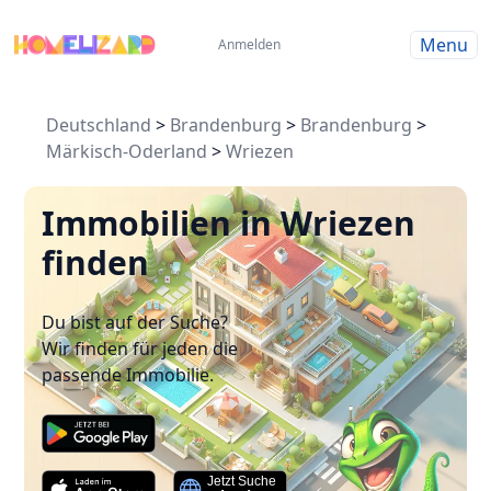
Menu
Anmelden
Deutschland
>
Brandenburg
>
Brandenburg
>
Märkisch-Oderland
>
Wriezen
Immobilien in Wriezen
finden
Du bist auf der Suche?
Wir finden für jeden die
passende Immobilie.