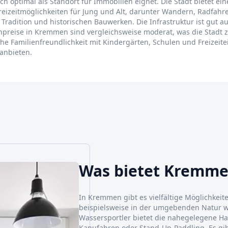
ch optimal als Standort für Immobilien eignet. Die Stadt bietet ein
eizeitmöglichkeiten für Jung und Alt, darunter Wandern, Radfahre
Tradition und historischen Bauwerken. Die Infrastruktur ist gut a
npreise in Kremmen sind vergleichsweise moderat, was die Stadt z
e Familienfreundlichkeit mit Kindergärten, Schulen und Freizeite
 anbieten.
Was bietet Kremm
In Kremmen gibt es vielfältige Möglichkeit
beispielsweise in der umgebenden Natur w
Wassersportler bietet die nahegelegene Ha
Kanufahren oder Stand-Up-Paddling. Es gibt