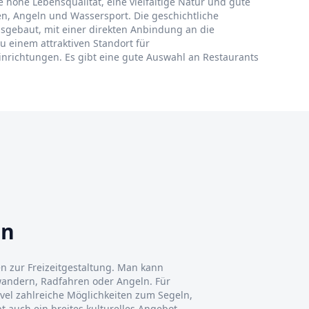
e hohe Lebensqualität, eine vielfältige Natur und gute
n, Angeln und Wassersport. Die geschichtliche
usgebaut, mit einer direkten Anbindung an die
u einem attraktiven Standort für
inrichtungen. Es gibt eine gute Auswahl an Restaurants
en
en zur Freizeitgestaltung. Man kann
andern, Radfahren oder Angeln. Für
vel zahlreiche Möglichkeiten zum Segeln,
 auch ein breites kulturelles Angebot,