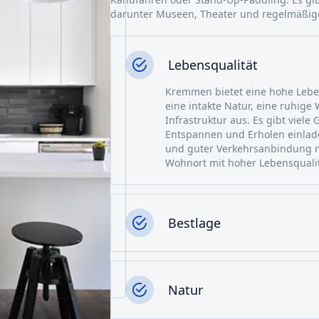
darunter Museen, Theater und regelmäßige
Lebensqualität
Kremmen bietet eine hohe Leben
eine intakte Natur, eine ruhig
Infrastruktur aus. Es gibt viele
Entspannen und Erholen einlad
und guter Verkehrsanbindung 
Wohnort mit hoher Lebensqualit
Bestlage
Natur