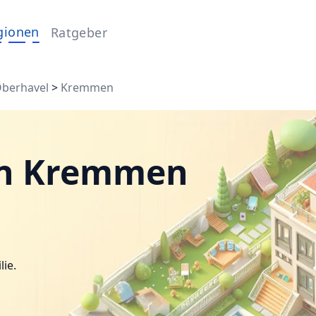
gionen
Ratgeber
berhavel
>
Kremmen
in Kremmen
lie.