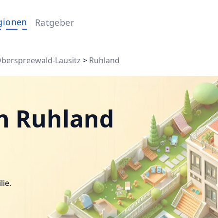
gionen
Ratgeber
berspreewald-Lausitz
>
Ruhland
n Ruhland
lie.