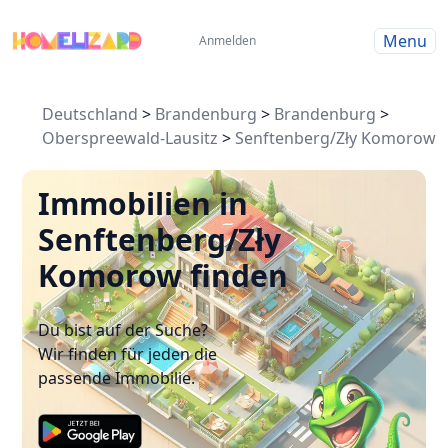
Menu
Anmelden
Deutschland
>
Brandenburg
>
Brandenburg
>
Oberspreewald-Lausitz
>
Senftenberg/Zły Komorow
Immobilien in
Senftenberg/Zły
Komorow finden
Du bist auf der Suche?
Wir finden für jeden die
passende Immobilie.