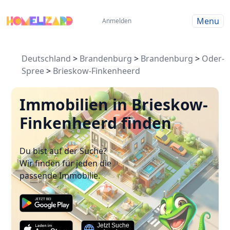
Menu
Anmelden
Deutschland
>
Brandenburg
>
Brandenburg
>
Oder-
Spree
>
Brieskow-Finkenheerd
Immobilien in Brieskow-
Finkenheerd finden
Du bist auf der Suche?
Wir finden für jeden die
passende Immobilie.