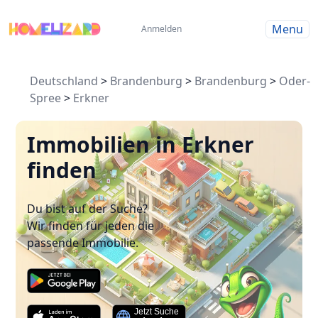
Menu
Anmelden
Deutschland
>
Brandenburg
>
Brandenburg
>
Oder-
Spree
>
Erkner
Immobilien in Erkner
finden
Du bist auf der Suche?
Wir finden für jeden die
passende Immobilie.