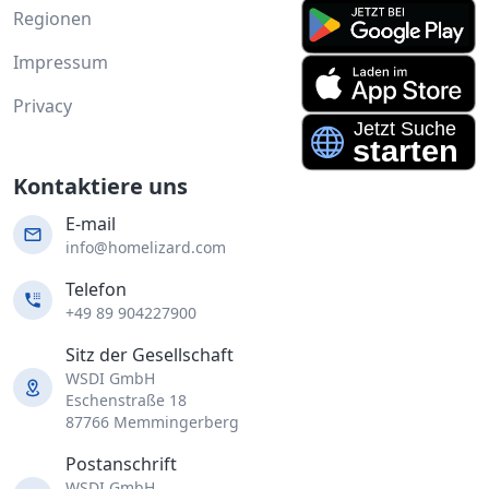
Regionen
Impressum
Privacy
Kontaktiere uns
E-mail
info@homelizard.com
Telefon
+49 89 904227900
Sitz der Gesellschaft
WSDI GmbH
Eschenstraße 18
87766 Memmingerberg
Postanschrift
WSDI GmbH