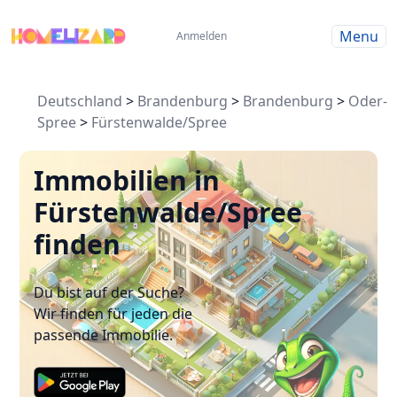
Menu
Anmelden
Deutschland
>
Brandenburg
>
Brandenburg
>
Oder-
Spree
>
Fürstenwalde/Spree
Immobilien in
Fürstenwalde/Spree
finden
Du bist auf der Suche?
Wir finden für jeden die
passende Immobilie.