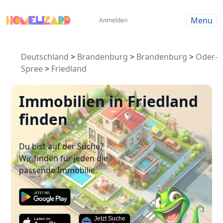
Menu
Anmelden
Deutschland
>
Brandenburg
>
Brandenburg
>
Oder-
Spree
>
Friedland
Immobilien in Friedland
finden
Du bist auf der Suche?
Wir finden für jeden die
passende Immobilie.