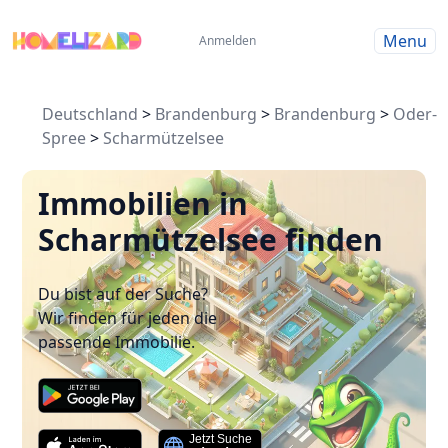
Menu
Anmelden
Deutschland
>
Brandenburg
>
Brandenburg
>
Oder-
Spree
>
Scharmützelsee
Immobilien in
Scharmützelsee finden
Du bist auf der Suche?
Wir finden für jeden die
passende Immobilie.