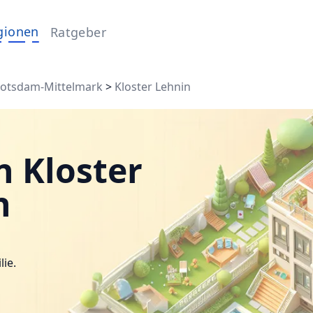
gionen
Ratgeber
otsdam-Mittelmark
>
Kloster Lehnin
n Kloster
n
lie.