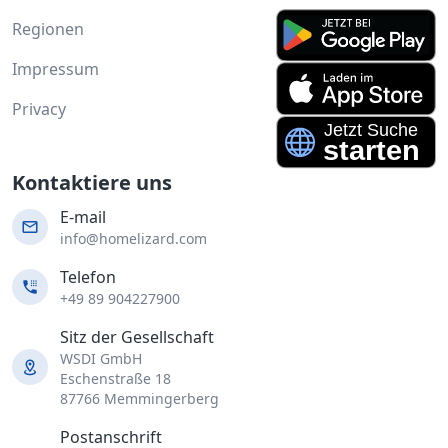
Regionen
Impressum
Privacy
Kontaktiere uns
E-mail
info@homelizard.com
Telefon
+49 89 904227900
Sitz der Gesellschaft
WSDI GmbH
Eschenstraße 18
87766 Memmingerberg
Postanschrift