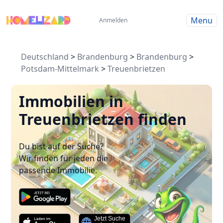
Menu
Anmelden
Deutschland
>
Brandenburg
>
Brandenburg
>
Potsdam-Mittelmark
>
Treuenbrietzen
Immobilien in
Treuenbrietzen finden
Du bist auf der Suche?
Wir finden für jeden die
passende Immobilie.