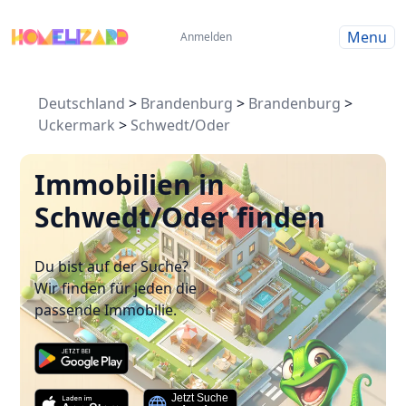
Menu
Anmelden
Deutschland
>
Brandenburg
>
Brandenburg
>
Uckermark
>
Schwedt/Oder
Immobilien in
Schwedt/Oder finden
Du bist auf der Suche?
Wir finden für jeden die
passende Immobilie.