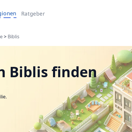
gionen
Ratgeber
ße
>
Biblis
 Biblis finden
lie.