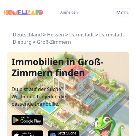
Menu
Anmelden
Deutschland
>
Hessen
>
Darmstadt
>
Darmstadt-
Dieburg
>
Groß-Zimmern
Immobilien in Groß-
Zimmern finden
Du bist auf der Suche?
Wir finden für jeden die
passende Immobilie.