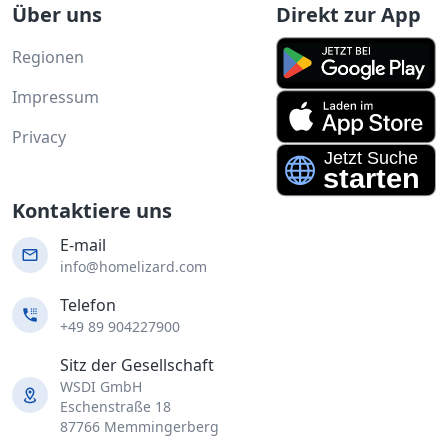
Über uns
Direkt zur App
Regionen
Impressum
Privacy
Kontaktiere uns
E-mail
info@homelizard.com
Telefon
+49 89 904227900
Sitz der Gesellschaft
WSDI GmbH
Eschenstraße 18
87766 Memmingerberg