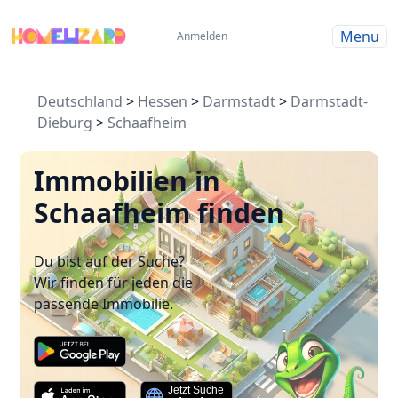
Menu
Anmelden
Deutschland
>
Hessen
>
Darmstadt
>
Darmstadt-
Dieburg
>
Schaafheim
Immobilien in
Schaafheim finden
Du bist auf der Suche?
Wir finden für jeden die
passende Immobilie.