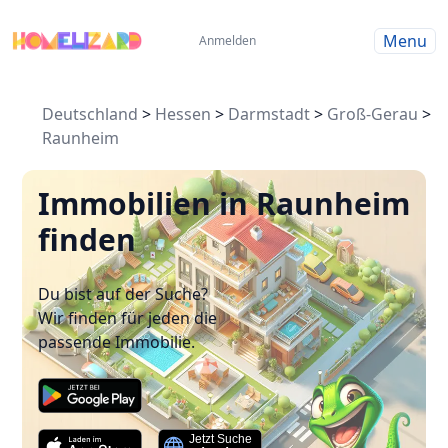
Menu
Anmelden
Deutschland
>
Hessen
>
Darmstadt
>
Groß-Gerau
>
Raunheim
Immobilien in Raunheim
finden
Du bist auf der Suche?
Wir finden für jeden die
passende Immobilie.