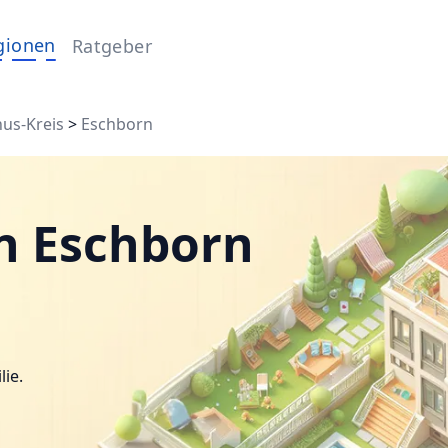
gionen
Ratgeber
us-Kreis
>
Eschborn
n Eschborn
lie.