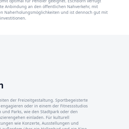
somit optimal für Pendler geeignet. Eschborn verfügt
ute Anbindung an den öffentlichen Nahverkehr, mit
en Naherholungsmöglichkeiten und ist dennoch gut mit
nvestitionen.
n
iten der Freizeitgestaltung. Sportbegeisterte
 engagieren oder in einem der Fitnessstudios
n und Parks, wie den Stadtpark oder den
ierengehen einladen. Für kulturell
ltungen wie Konzerte, Ausstellungen und
t außerdem über ein Hallenbad und ein Kino,