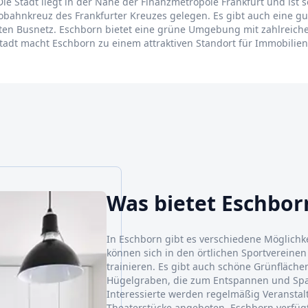
Die Stadt liegt in der Nähe der Finanzmetropole Frankfurt und ist 
obahnkreuz des Frankfurter Kreuzes gelegen. Es gibt auch eine g
en Busnetz. Eschborn bietet eine grüne Umgebung mit zahlreich
adt macht Eschborn zu einem attraktiven Standort für Immobilieni
Was bietet Eschbor
In Eschborn gibt es verschiedene Möglichke
können sich in den örtlichen Sportvereinen
trainieren. Es gibt auch schöne Grünfläche
Hügelgraben, die zum Entspannen und Spaz
Interessierte werden regelmäßig Veransta
Theaterstücke angeboten. Eschborn verfüg