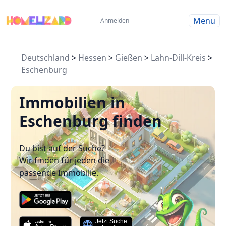
Menu
Anmelden
Deutschland
>
Hessen
>
Gießen
>
Lahn-Dill-Kreis
>
Eschenburg
Immobilien in
Eschenburg finden
Du bist auf der Suche?
Wir finden für jeden die
passende Immobilie.