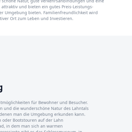
eine schöne Natur, gute Verkehrsanbindungen und eine
attraktiv und bieten ein gutes Preis-Leistungs-
her Umgebung bieten. Familienfreundlichkeit wird
ktiver Ort zum Leben und Investieren.
g
zeitmöglichkeiten für Bewohner und Besucher.
 und die wunderschöne Natur des Lahntals
uf denen man die Umgebung erkunden kann.
 oder Bootstouren auf der Lahn
bad, in dem man sich an warmen
eressierte gibt es das Schlossmuseum, in