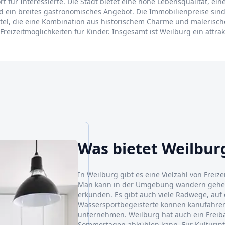
rt für Interessierte. Die Stadt bietet eine hohe Lebensqualität, 
nd ein breites gastronomisches Angebot. Die Immobilienpreise sind 
ertel, die eine Kombination aus historischem Charme und malerisc
reizeitmöglichkeiten für Kinder. Insgesamt ist Weilburg ein attra
Was bietet Weilbur
In Weilburg gibt es eine Vielzahl von Frei
Man kann in der Umgebung wandern gehen
erkunden. Es gibt auch viele Radwege, a
Wassersportbegeisterte können kanufahren
unternehmen. Weilburg hat auch ein Frei
Sommertagen abkühlen kann. Für Kulturint