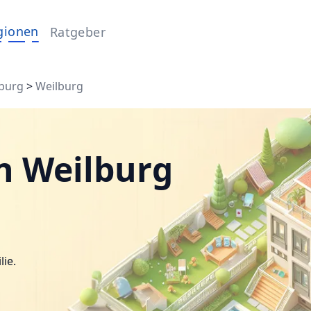
gionen
Ratgeber
burg
>
Weilburg
n Weilburg
lie.