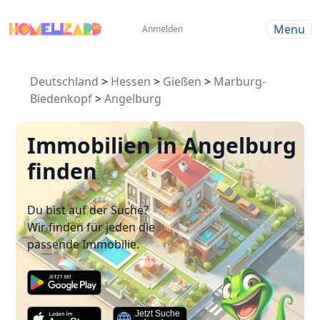
Menu
Anmelden
Deutschland
>
Hessen
>
Gießen
>
Marburg-
Biedenkopf
>
Angelburg
Immobilien in Angelburg
finden
Du bist auf der Suche?
Wir finden für jeden die
passende Immobilie.