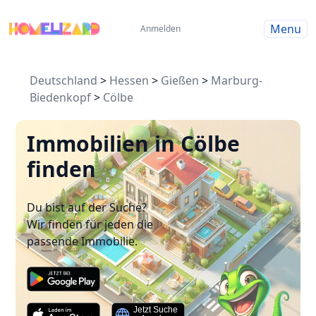
Menu
Anmelden
Deutschland
>
Hessen
>
Gießen
>
Marburg-
Biedenkopf
>
Cölbe
Immobilien in Cölbe
finden
Du bist auf der Suche?
Wir finden für jeden die
passende Immobilie.