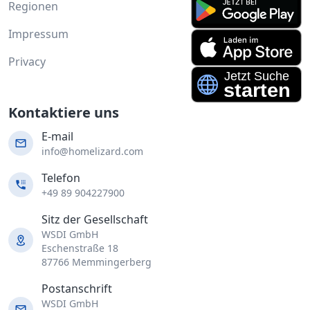
Regionen
Impressum
Privacy
Kontaktiere uns
E-mail
info@homelizard.com
Telefon
+49 89 904227900
Sitz der Gesellschaft
WSDI GmbH
Eschenstraße 18
87766 Memmingerberg
Postanschrift
WSDI GmbH