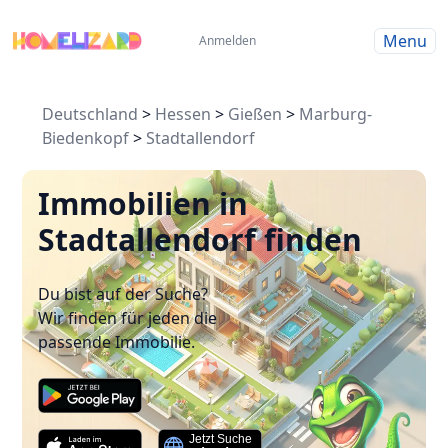
Menu
Anmelden
Deutschland
>
Hessen
>
Gießen
>
Marburg-
Biedenkopf
>
Stadtallendorf
Immobilien in
Stadtallendorf finden
Du bist auf der Suche?
Wir finden für jeden die
passende Immobilie.