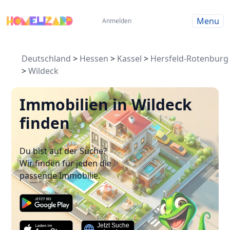
Menu
Anmelden
Deutschland
>
Hessen
>
Kassel
>
Hersfeld-Rotenburg
>
Wildeck
Immobilien in Wildeck
finden
Du bist auf der Suche?
Wir finden für jeden die
passende Immobilie.