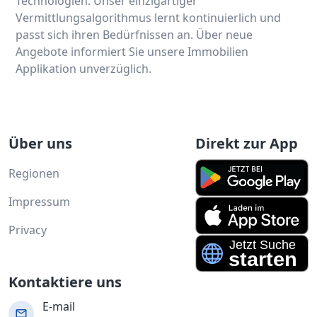
Technologien. Unser einzigartiger
Vermittlungsalgorithmus lernt kontinuierlich und
passt sich ihren Bedürfnissen an. Über neue
Angebote informiert Sie unsere Immobilien
Applikation unverzüglich.
Über uns
Direkt zur App
Regionen
Impressum
Privacy
Kontaktiere uns
E-mail