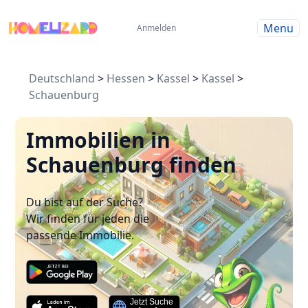
Menu
Anmelden
Deutschland
>
Hessen
>
Kassel
>
Kassel
>
Schauenburg
Immobilien in
Schauenburg finden
Du bist auf der Suche?
Wir finden für jeden die
passende Immobilie.