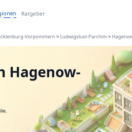
gionen
Ratgeber
cklenburg-Vorpommern
>
Ludwigslust-Parchim
>
Hagenow
in Hagenow-
lie.