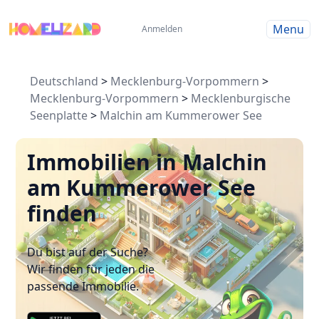
Menu
Anmelden
Deutschland
>
Mecklenburg-Vorpommern
>
Mecklenburg-Vorpommern
>
Mecklenburgische
Seenplatte
>
Malchin am Kummerower See
Immobilien in Malchin
am Kummerower See
finden
Du bist auf der Suche?
Wir finden für jeden die
passende Immobilie.