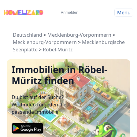
Menu
Anmelden
Deutschland
>
Mecklenburg-Vorpommern
>
Mecklenburg-Vorpommern
>
Mecklenburgische
Seenplatte
>
Röbel-Müritz
Immobilien in Röbel-
Müritz finden
Du bist auf der Suche?
Wir finden für jeden die
passende Immobilie.