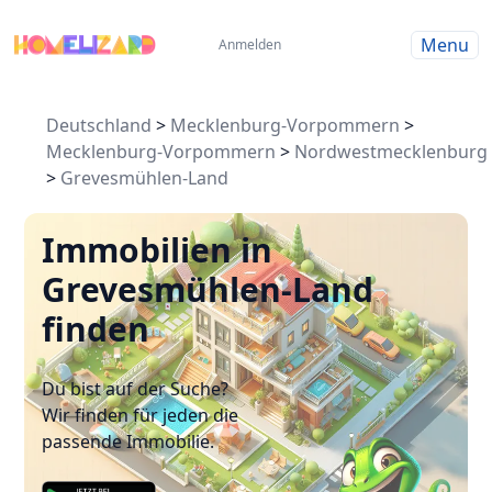
Menu
Anmelden
Deutschland
>
Mecklenburg-Vorpommern
>
Mecklenburg-Vorpommern
>
Nordwestmecklenburg
>
Grevesmühlen-Land
Immobilien in
Grevesmühlen-Land
finden
Du bist auf der Suche?
Wir finden für jeden die
passende Immobilie.