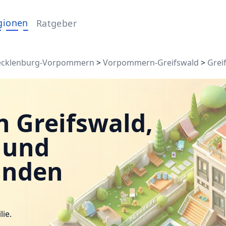
gionen
Ratgeber
cklenburg-Vorpommern
>
Vorpommern-Greifswald
>
Grei
n Greifswald,
- und
inden
lie.