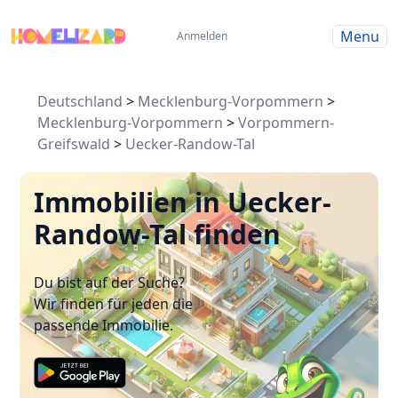
Menu
Anmelden
Deutschland
>
Mecklenburg-Vorpommern
>
Mecklenburg-Vorpommern
>
Vorpommern-
Greifswald
>
Uecker-Randow-Tal
Immobilien in Uecker-
Randow-Tal finden
Du bist auf der Suche?
Wir finden für jeden die
passende Immobilie.