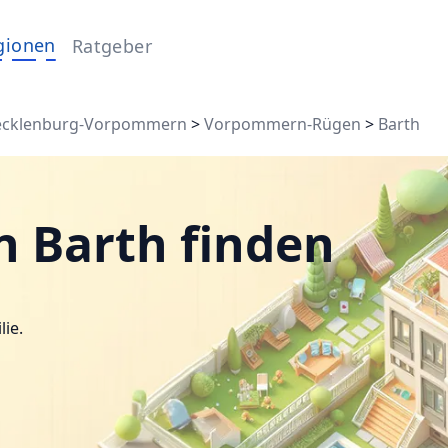
gionen
Ratgeber
cklenburg-Vorpommern
>
Vorpommern-Rügen
>
Barth
n Barth finden
lie.