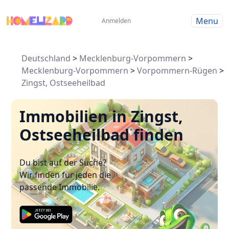
Menu
Anmelden
Deutschland
>
Mecklenburg-Vorpommern
>
Mecklenburg-Vorpommern
>
Vorpommern-Rügen
>
Zingst, Ostseeheilbad
Immobilien in Zingst,
Ostseeheilbad finden
Du bist auf der Suche?
Wir finden für jeden die
passende Immobilie.