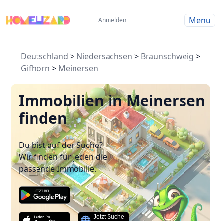
Menu
Anmelden
Deutschland
>
Niedersachsen
>
Braunschweig
>
Gifhorn
>
Meinersen
Immobilien in Meinersen
finden
Du bist auf der Suche?
Wir finden für jeden die
passende Immobilie.