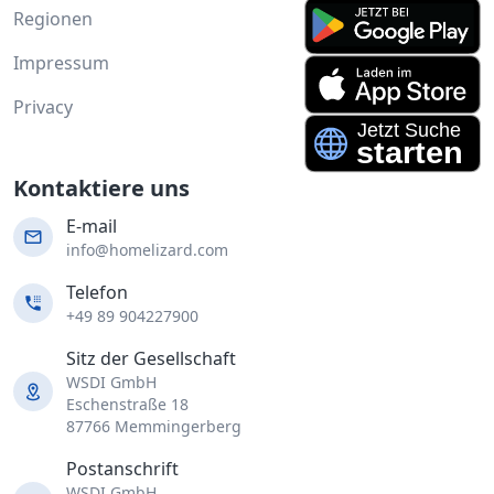
Regionen
Impressum
Privacy
Kontaktiere uns
E-mail
info@homelizard.com
Telefon
+49 89 904227900
Sitz der Gesellschaft
WSDI GmbH
Eschenstraße 18
87766 Memmingerberg
Postanschrift
WSDI GmbH