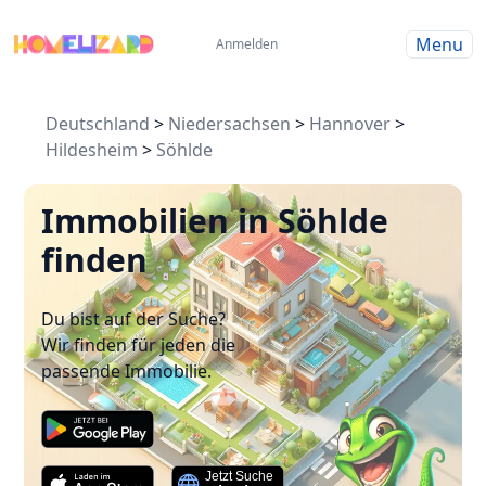
Menu
Anmelden
Deutschland
>
Niedersachsen
>
Hannover
>
Hildesheim
>
Söhlde
Immobilien in Söhlde
finden
Du bist auf der Suche?
Wir finden für jeden die
passende Immobilie.