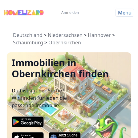
Menu
Anmelden
Deutschland
>
Niedersachsen
>
Hannover
>
Schaumburg
>
Obernkirchen
Immobilien in
Obernkirchen finden
Du bist auf der Suche?
Wir finden für jeden die
passende Immobilie.