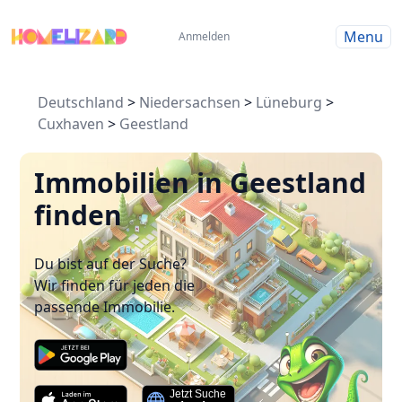
Menu
Anmelden
Deutschland
>
Niedersachsen
>
Lüneburg
>
Cuxhaven
>
Geestland
Immobilien in Geestland
finden
Du bist auf der Suche?
Wir finden für jeden die
passende Immobilie.