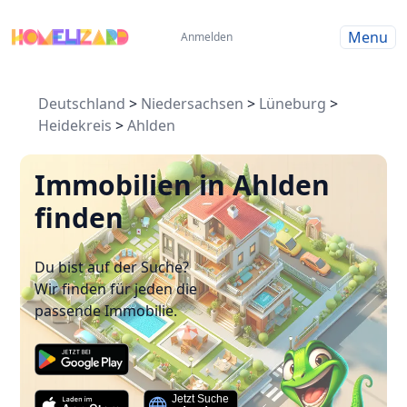
Menu
Anmelden
Deutschland
>
Niedersachsen
>
Lüneburg
>
Heidekreis
>
Ahlden
Immobilien in Ahlden
finden
Du bist auf der Suche?
Wir finden für jeden die
passende Immobilie.