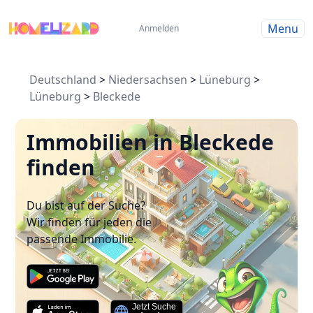
Menu
Anmelden
Deutschland
>
Niedersachsen
>
Lüneburg
>
Lüneburg
>
Bleckede
Immobilien in Bleckede
finden
Du bist auf der Suche?
Wir finden für jeden die
passende Immobilie.