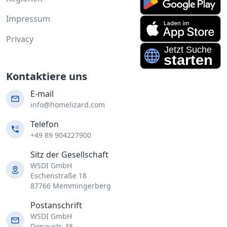
Impressum
Privacy
Kontaktiere uns
E-mail
info@homelizard.com
Telefon
+49 89 904227900
Sitz der Gesellschaft
WSDI GmbH
Eschenstraße 18
87766 Memmingerberg
Postanschrift
WSDI GmbH
Donaustr. 38