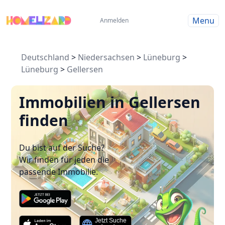
Menu
Anmelden
Deutschland
>
Niedersachsen
>
Lüneburg
>
Lüneburg
>
Gellersen
Immobilien in Gellersen
finden
Du bist auf der Suche?
Wir finden für jeden die
passende Immobilie.