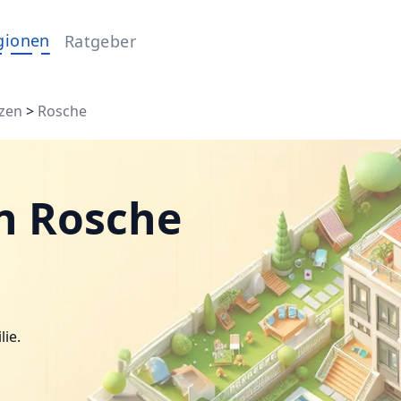
gionen
Ratgeber
zen
>
Rosche
n Rosche
lie.