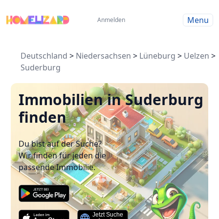
Menu
Anmelden
Deutschland
>
Niedersachsen
>
Lüneburg
>
Uelzen
>
Suderburg
Immobilien in Suderburg
finden
Du bist auf der Suche?
Wir finden für jeden die
passende Immobilie.