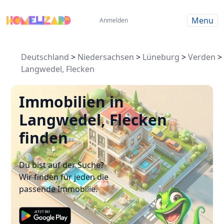
Menu
Anmelden
Deutschland
>
Niedersachsen
>
Lüneburg
>
Verden
>
Langwedel, Flecken
Immobilien in
Langwedel, Flecken
finden
Du bist auf der Suche?
Wir finden für jeden die
passende Immobilie.