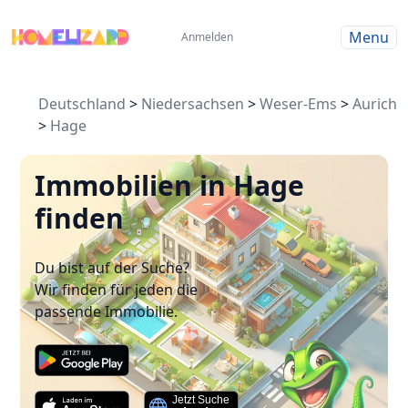
Menu
Anmelden
Deutschland
>
Niedersachsen
>
Weser-Ems
>
Aurich
>
Hage
Immobilien in Hage
finden
Du bist auf der Suche?
Wir finden für jeden die
passende Immobilie.