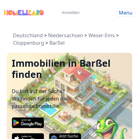
Menu
Anmelden
Deutschland
>
Niedersachsen
>
Weser-Ems
>
Cloppenburg
>
Barßel
Immobilien in Barßel
finden
Du bist auf der Suche?
Wir finden für jeden die
passende Immobilie.