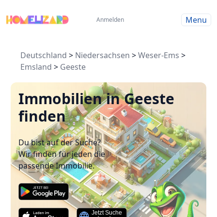
Menu
Anmelden
Deutschland
>
Niedersachsen
>
Weser-Ems
>
Emsland
>
Geeste
Immobilien in Geeste
finden
Du bist auf der Suche?
Wir finden für jeden die
passende Immobilie.