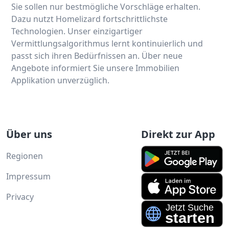
Sie sollen nur bestmögliche Vorschläge erhalten.
Dazu nutzt Homelizard fortschrittlichste
Technologien. Unser einzigartiger
Vermittlungsalgorithmus lernt kontinuierlich und
passt sich ihren Bedürfnissen an. Über neue
Angebote informiert Sie unsere Immobilien
Applikation unverzüglich.
Über uns
Direkt zur App
Regionen
Impressum
Privacy