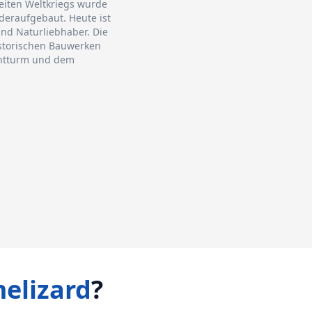
eiten Weltkriegs wurde
deraufgebaut. Heute ist
und Naturliebhaber. Die
historischen Bauwerken
chtturm und dem
elizard
?