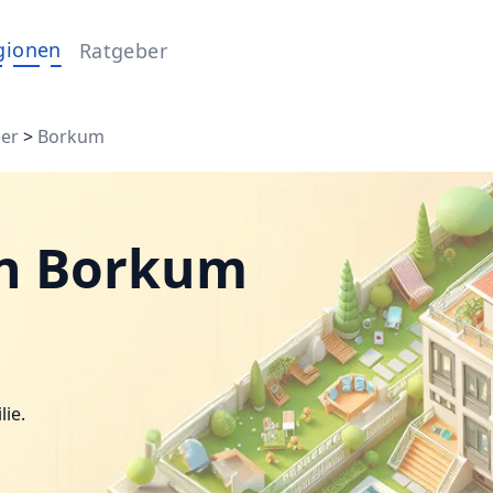
gionen
Ratgeber
eer
>
Borkum
in Borkum
lie.